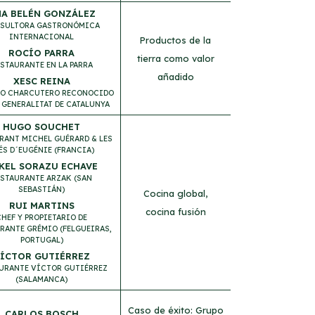
A BELÉN GONZÁLEZ
SULTORA GASTRONÓMICA
INTERNACIONAL
Productos de la
ROCÍO PARRA
tierra como valor
STAURANTE EN LA PARRA
añadido
XESC REINA
O CHARCUTERO RECONOCIDO
 GENERALITAT DE CATALUNYA
HUGO SOUCHET
RANT MICHEL GUÉRARD & LES
ÉS D´EUGÉNIE (FRANCIA)
KEL SORAZU ECHAVE
ESTAURANTE ARZAK (SAN
SEBASTIÁN)
Cocina global,
RUI MARTINS
cocina fusión
CHEF Y PROPIETARIO DE
RANTE GRÉMIO (FELGUEIRAS,
PORTUGAL)
ÍCTOR GUTIÉRREZ
URANTE VÍCTOR GUTIÉRREZ
(SALAMANCA)
Caso de éxito: Grupo
CARLOS BOSCH