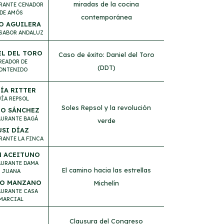
miradas de la cocina
RANTE CENADOR
DE AMÓS
contemporánea
O AGUILERA
SABOR ANDALUZ
EL DEL TORO
Caso de éxito: Daniel del Toro
READOR DE
(DDT)
ONTENIDO
ÍA RITTER
ÍA REPSOL
Soles Repsol y la revolución
RO SÁNCHEZ
AURANTE BAGÁ
verde
USI DÍAZ
RANTE LA FINCA
 ACEITUNO
AURANTE DAMA
El camino hacia las estrellas
JUANA
O MANZANO
Michelín
AURANTE CASA
MARCIAL
Clausura del Congreso