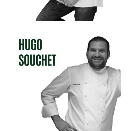
HUGO SOUCHET
RESTAURANT MICHEL GUÉRARD &LES PRÉS D
´EUGÉNIE (Eugénie-les-Bains, Francia)
Restaurante Michel Guérard- 3 Estrellas
Michelin - 5 Toques Gault & Millau
Restaurante l’Orangerie - 1 Estrella Michelin