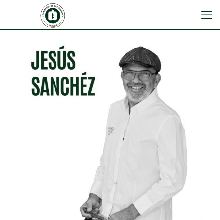
JESÚS SÁNCHEZ
RESTAURANTE CENADOR DE AMÓS (Villaverde
de Pontones, Cantabria)
3 Estrellas Michelin, 1 Estrella Verde Michelin
y 3 Soles Repsol