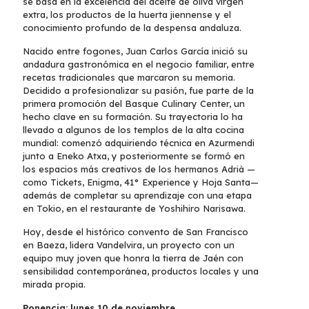
se basa en la excelencia del aceite de oliva virgen
extra, los productos de la huerta jiennense y el
conocimiento profundo de la despensa andaluza.
Nacido entre fogones, Juan Carlos García inició su
andadura gastronómica en el negocio familiar, entre
recetas tradicionales que marcaron su memoria.
Decidido a profesionalizar su pasión, fue parte de la
primera promoción del Basque Culinary Center, un
hecho clave en su formación. Su trayectoria lo ha
llevado a algunos de los templos de la alta cocina
mundial: comenzó adquiriendo técnica en Azurmendi
junto a Eneko Atxa, y posteriormente se formó en
los espacios más creativos de los hermanos Adrià —
como Tickets, Enigma, 41° Experience y Hoja Santa—
además de completar su aprendizaje con una etapa
en Tokio, en el restaurante de Yoshihiro Narisawa.
Hoy, desde el histórico convento de San Francisco
en Baeza, lidera Vandelvira, un proyecto con un
equipo muy joven que honra la tierra de Jaén con
sensibilidad contemporánea, productos locales y una
mirada propia.
Ponencia: lunes 10 de noviembre