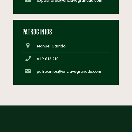
expositores@enclavegranada.com
PATROCINIOS
Manuel Garrido
649 812 210
patrocinios@enclavegranada.com