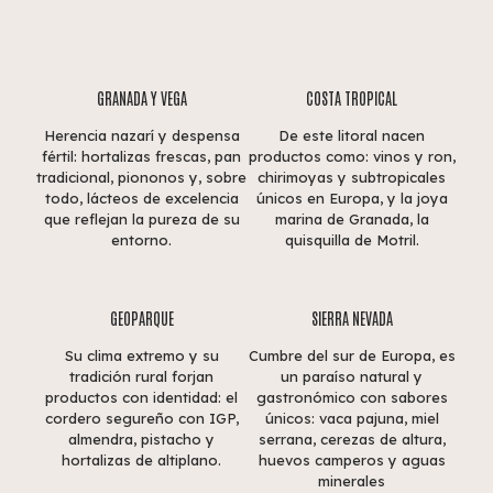
GRANADA Y VEGA
COSTA TROPICAL
Herencia nazarí y despensa
De este litoral nacen
fértil: hortalizas frescas, pan
productos como: vinos y ron,
tradicional, piononos y, sobre
chirimoyas y subtropicales
todo, lácteos de excelencia
únicos en Europa, y la joya
que reflejan la pureza de su
marina de Granada, la
entorno.
quisquilla de Motril.
GEOPARQUE
SIERRA NEVADA
Su clima extremo y su
Cumbre del sur de Europa, es
tradición rural forjan
un paraíso natural y
productos con identidad: el
gastronómico con sabores
cordero segureño con IGP,
únicos: vaca pajuna, miel
almendra, pistacho y
serrana, cerezas de altura,
hortalizas de altiplano.
huevos camperos y aguas
minerales