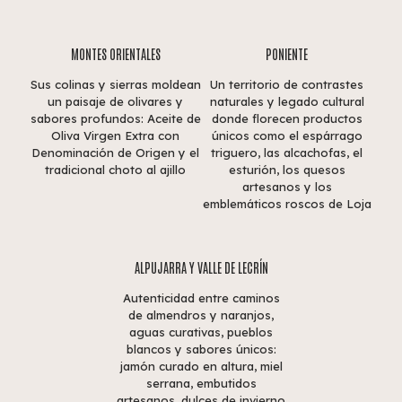
MONTES ORIENTALES
PONIENTE
Sus colinas y sierras moldean
Un territorio de contrastes
un paisaje de olivares y
naturales y legado cultural
sabores profundos: Aceite de
donde florecen productos
Oliva Virgen Extra con
únicos como el espárrago
Denominación de Origen y el
triguero, las alcachofas, el
tradicional choto al ajillo
esturión, los quesos
artesanos y los
emblemáticos roscos de Loja
ALPUJARRA Y VALLE DE LECRÍN
Autenticidad entre caminos
de almendros y naranjos,
aguas curativas, pueblos
blancos y sabores únicos:
jamón curado en altura, miel
serrana, embutidos
artesanos, dulces de invierno